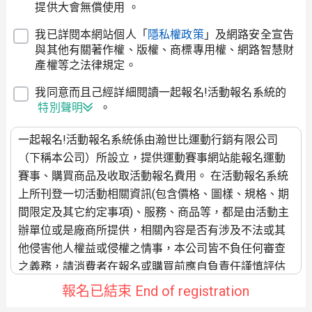
提供大會無償使用 。
我已詳閱本網站個人「
隱私權政策
」及網路安全宣告
與其他有關著作權、版權、商標專用權、網路智慧財
產權等之法律規定。
我同意而且己經詳細閱讀一起報名!活動報名系統的
特別聲明
。
一起報名!活動報名系統係由瀚世比運動行銷有限公司
（下稱本公司）所設立，提供運動賽事網站能報名運動
賽事、購買商品及收取活動報名費用。 在活動報名系統
上所刊登一切活動相關資訊(包含價格、圖樣、規格、期
間限定及其它約定事項)、服務、商品等，都是由活動主
辦單位或是廠商所提供，相關內容是否有涉及不法或其
他侵害他人權益或侵權之情事，本公司皆不負任何審查
之義務，請消費者在報名或購買前應自負責任謹慎評估
要不要參加。 若消費者與廠商間就有關款項、商品品質
報名已結束 End of registration
(規格、圖樣)、活動舉辦相關事宜、商品運送、發票開立