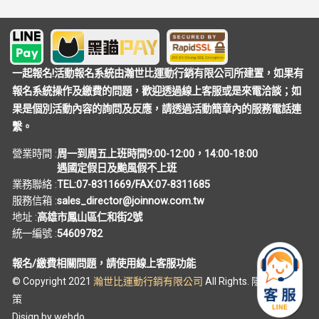
等契約義務之履行發生爭議，應由雙方當事人自行處
理，本公司不負任何保證及瑕疵擔保責任。 承上所示，
消費者的訂單(活動報名或是購買商品)送出成立後，繳費
通知單即會產生「系統處理費」費用，當消費者完成此
一起報名!活動報名系統由瀚世比運動行銷有限公司所建置，如果有
筆訂單繳費後，視同消費者認可收取「系統處理費」的
報名系統操作及繳費的問題，歡迎透過線上客服或是來電洽談；如
規定。繳費完成到系統完成對帳/造冊，即視為本公司成
果是個別活動內容的詢問及反應，請透過活動簡章內的服務電話連
功完成本次交易服務，所以如遇到活動或是商品退費，
繫。
此筆訂單的系統處理費，本公司恕不退還，己開立的系
營業時間 :
周一到周五上班時間9:00-12:00，14:00-18:00
統處理費的發票亦不作廢。 一起報名!活動報名系統之消
遇國定假日及颱風假不上班
費者，於報名參加活動或購買商品前，應自行審慎考
業務聯絡 :
TEL:07-8311669/FAX:07-8311685
慮、評估風險並自行決定要不要報名參加或是購買商
服務信箱 :
sales_director@joinnow.com.tw
品，如果有上述契約上的爭議，消費者不得要求本公司
地址 :
高雄市鳳山區仁和街2號
負起民、刑事之責任，消費者也不得對於本公司之帳
統一編號 :
54609782
戶、資產，主張假扣押、假處分等保全程序，若因而造
報名/繳費相關問題，請使用線上客服功能
成本公司損害，告訴人應對本公司負起完全之賠償責
© Copyright 2021
瀚世比運動行銷有限公司
All Rights.
隱私權政
任。 使用偽造的身分證件或是偽裝為外籍人士進行報
策
名，會構成刑法行使偽造文書罪。倘若因偽造行為排擠
Disign by
webdo