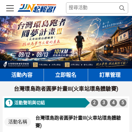
活動內容
立即報名
訂單管理
台灣環島跑者圓夢計畫Ⅲ(火車站環島體驗賽)
1
2
3
4
5
活動聲明與切結
台灣環島跑者圓夢計畫Ⅲ(火車站環島體驗
活動名稱
賽)