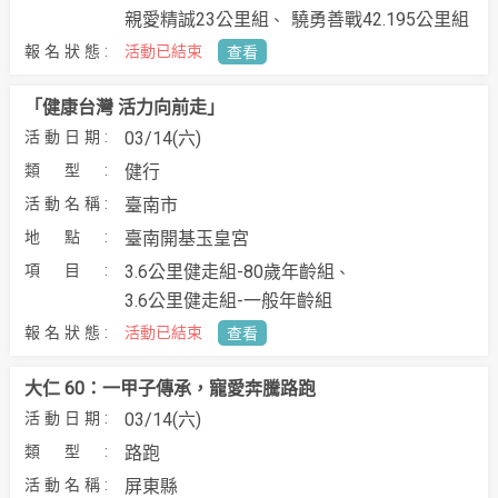
親愛精誠23公里組
驍勇善戰42.195公里組
活動已結束
查看
「健康台灣 活力向前走」
03/14(六)
健行
臺南市
臺南開基玉皇宮
3.6公里健走組-80歲年齡組
3.6公里健走組-一般年齡組
活動已結束
查看
大仁 60：一甲子傳承，寵愛奔騰路跑
03/14(六)
路跑
屏東縣