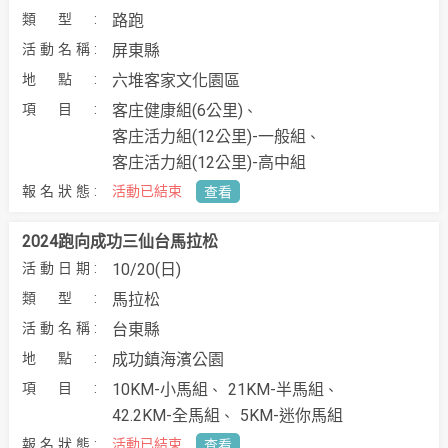
路跑
屏東縣
六堆客家文化園區
客庄健康組(6公里)
客庄活力組(12公里)-一般組
客庄活力組(12公里)-高中組
活動已結束
查看
2024跑向成功三仙台馬拉松
10/20(日)
馬拉松
台東縣
成功鎮海濱公園
10KM-小馬組
21KM-半馬組
42.2KM-全馬組
5KM-迷你馬組
活動已結束
查看