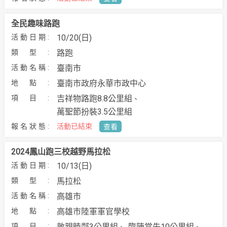
全民趣味路跑
10/20(日)
路跑
臺南市
臺南市政府永華市政中⼼
吉祥物路跑8.8公里組
萬聖節扮裝3.5公里組
活動已結束
查看
2024鳳山跑三校越野馬拉松
10/13(日)
馬拉松
高雄市
高雄市陸軍軍官學校
敦親睦鄰3公里組
臨陣當先10公里組