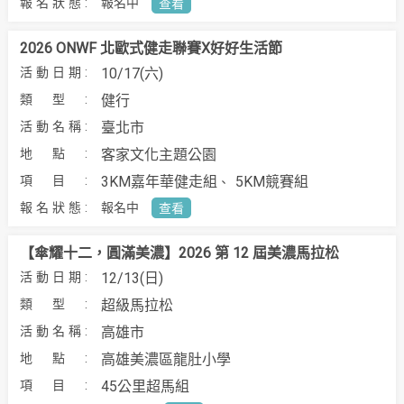
報名中
查看
2026 ONWF 北歐式健走聯賽X好好生活節
10/17(六)
健行
臺北市
客家文化主題公園
3KM嘉年華健走組
5KM競賽組
報名中
查看
【傘耀十二，圓滿美濃】2026 第 12 屆美濃馬拉松
12/13(日)
超級馬拉松
高雄市
高雄美濃區龍肚小學
45公里超馬組