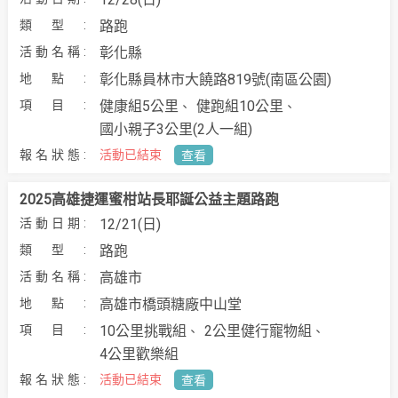
路跑
彰化縣
彰化縣員林市大饒路819號(南區公園)
健康組5公里
健跑組10公里
國小親子3公里(2人一組)
活動已結束
查看
2025高雄捷運蜜柑站長耶誕公益主題路跑
12/21(日)
路跑
高雄市
高雄市橋頭糖廠中山堂
10公里挑戰組
2公里健行寵物組
4公里歡樂組
活動已結束
查看