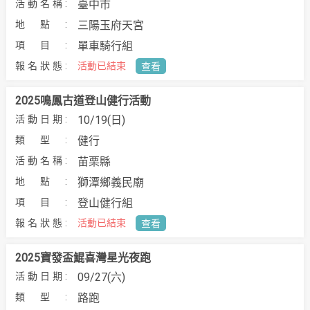
臺中市
三陽玉府天宮
單車騎行組
活動已結束
查看
2025鳴鳳古道登山健行活動
10/19(日)
健行
苗栗縣
獅潭鄉義民廟
登山健行組
活動已結束
查看
2025寶發盃鯤喜灣星光夜跑
09/27(六)
路跑