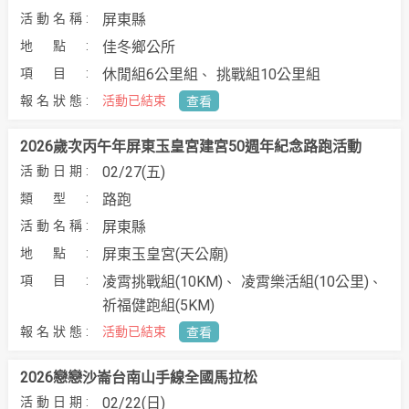
屏東縣
佳冬鄉公所
休閒組6公里組
挑戰組10公里組
活動已結束
查看
2026歲次丙午年屏東玉皇宮建宮50週年紀念路跑活動
02/27(五)
路跑
屏東縣
屏東玉皇宮(天公廟)
凌霄挑戰組(10KM)
凌霄樂活組(10公里)
祈福健跑組(5KM)
活動已結束
查看
2026戀戀沙崙台南山手線全國馬拉松
02/22(日)