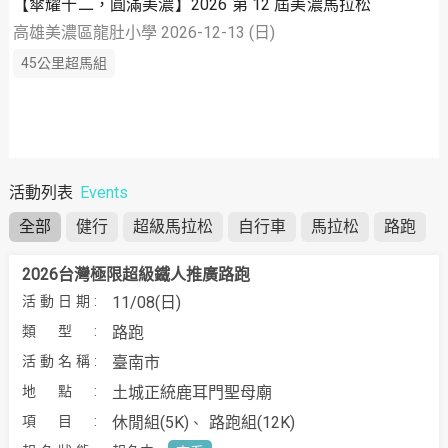
【傘耀十二，圓滿美濃】2026 第 12 屆美濃馬拉松
高雄美濃區龍肚小學 2026-12-13 (日)
45公里超馬組
活動列表
Events
全部
健行
超級馬拉松
自行車
馬拉松
路跑
2026台灣極限超級鐵人推廣路跑
11/08(日)
路跑
臺南市
土城正統鹿耳門聖母廟
休閒組(5K)
路跑組(12K)