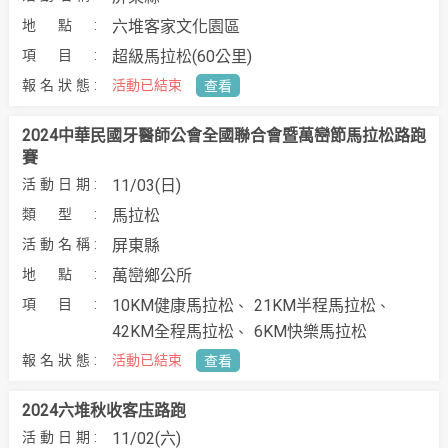
六堆客家文化園區
超級馬拉松(60公里)
活動已結束
查看
2024中華民國牙醫師公會全國聯合會暨萬巒節馬拉松路跑
賽
11/03(日)
馬拉松
屏東縣
萬巒鄉公所
10KM健康馬拉松
21KM半程馬拉松
42KM全程馬拉松
6KM快樂馬拉松
活動已結束
查看
2024六堆秋收客庒路跑
11/02(六)