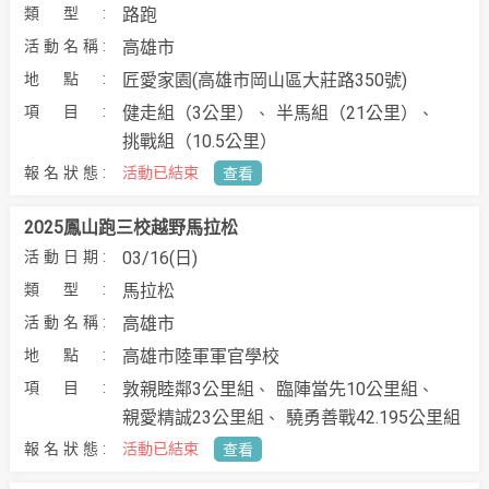
路跑
高雄市
匠愛家園(高雄市岡山區大莊路350號)
健走組（3公里）
半馬組（21公里）
挑戰組（10.5公里）
活動已結束
查看
2025鳳山跑三校越野馬拉松
03/16(日)
馬拉松
高雄市
高雄市陸軍軍官學校
敦親睦鄰3公里組
臨陣當先10公里組
親愛精誠23公里組
驍勇善戰42.195公里組
活動已結束
查看