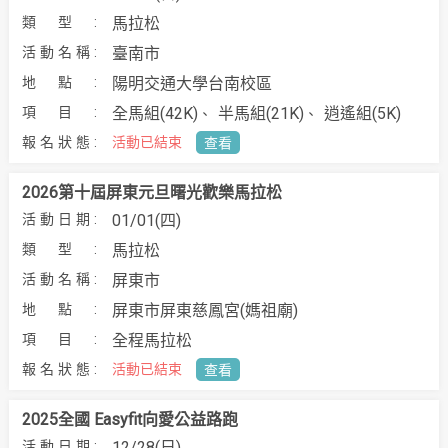
馬拉松
臺南市
陽明交通大學台南校區
全馬組(42K)
半馬組(21K)
逍遙組(5K)
活動已結束
查看
2026第十屆屏東元旦曙光歡樂馬拉松
01/01(四)
馬拉松
屏東市
屏東市屏東慈鳳宮(媽祖廟)
全程馬拉松
活動已結束
查看
2025全國 Easyfit向愛公益路跑
12/28(日)