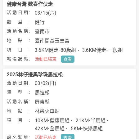
健康台灣 歡喜作伙走
03/15(六)
健行
臺南市
臺南開基玉皇宮
3.6KM健走-80歳組
3.6KM健走-一般組
活動已結束
查看
2025林仔邊黑珍珠馬拉松
03/02(日)
馬拉松
屏東縣
林邊火車站
10KM-健康馬組
21KM-半馬組
42KM-全馬組
5KM-快樂馬組
活動已結束
查看