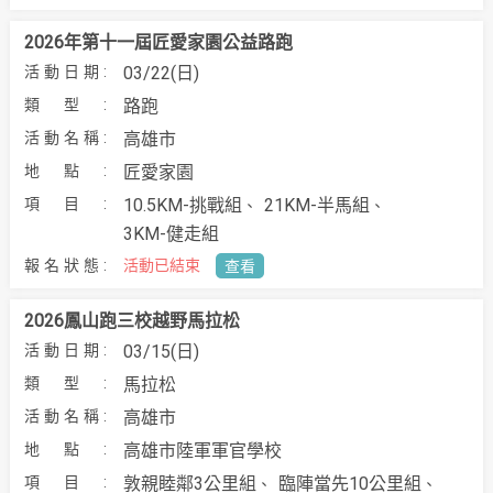
2026年第十一屆匠愛家園公益路跑
03/22(日)
路跑
高雄市
匠愛家園
10.5KM-挑戰組
21KM-半馬組
3KM-健走組
活動已結束
查看
2026鳳山跑三校越野馬拉松
03/15(日)
馬拉松
高雄市
高雄市陸軍軍官學校
敦親睦鄰3公里組
臨陣當先10公里組