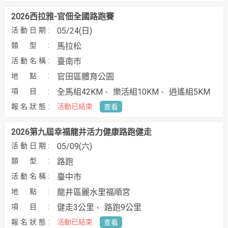
2026西拉雅-官佃全國路跑賽
05/24(日)
馬拉松
臺南市
官田區體育公園
全馬組42KM
樂活組10KM
逍遙組5KM
活動已結束
查看
2026第九屆幸福龍井活力健康路跑健走
05/09(六)
路跑
臺中市
龍井區麗水里福順宮
健走3公里
路跑9公里
活動已結束
查看