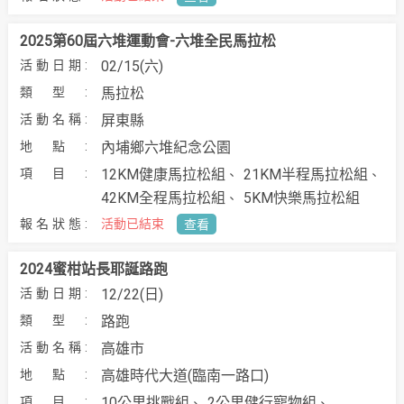
2025第60屆六堆運動會-六堆全民馬拉松
02/15(六)
馬拉松
屏東縣
內埔鄉六堆紀念公園
12KM健康馬拉松組
21KM半程馬拉松組
42KM全程馬拉松組
5KM快樂馬拉松組
活動已結束
查看
2024蜜柑站長耶誕路跑
12/22(日)
路跑
高雄市
高雄時代大道(臨南一路口)
10公里挑戰組
2公里健行寵物組