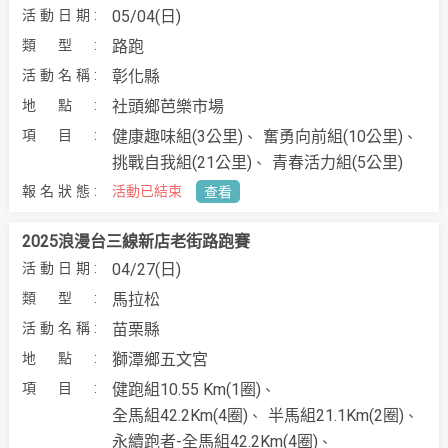
05/04(日)
路跑
彰化縣
社頭鄉芭樂市場
健康趣味組(3公里)
奮勇向前組(10公里)
挑戰自我組(21公里)
青春活力組(5公里)
活動已結束
查看
2025浪漫台三線新店老街路跑賽
04/27(日)
馬拉松
苗栗縣
獅潭鄉五文宮
健跑組10.55 Km(1圈)
全馬組42.2Km(4圈)
半馬組21.1Km(2圈)
永續跑者-全馬組42.2Km(4圈)