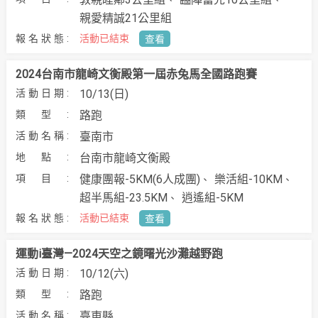
親愛精誠21公里組
活動已結束
查看
2024台南市龍崎文衡殿第一屆赤兔馬全國路跑賽
10/13(日)
路跑
臺南市
台南市龍崎文衡殿
健康團報-5KM(6人成團)
樂活組-10KM
超半馬組-23.5KM
逍遙組-5KM
活動已結束
查看
運動i臺灣—2024天空之鏡曙光沙灘越野跑
10/12(六)
路跑
臺東縣