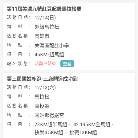
第11屆美濃九號紅豆超級馬拉松賽
12/14(日)
超級馬拉松
高雄市
美濃區龍肚小學
45KM-超馬組
活動已結束
查看
第三屆國姓鹿跑-三鹿開道成功到
12/13(六)
馬拉松
南投縣
國姓鄉楞嚴宮
23KM超半馬組
42.195KM全馬組
快樂4.5KM組
挑戰13KM組