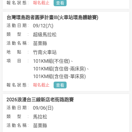
報名截止
查看
台灣環島跑者圓夢計畫Ⅲ(火車站環島體驗賽)
09/12(六)
超級馬拉松
苗栗縣
竹南火車站
101KM組(不住宿)
101KM組(含住宿-兩床房)
101KM組(含住宿-單床房)
報名截止
查看
2026浪漫台三線新店老街路跑賽
09/06(日)
馬拉松
苗栗縣