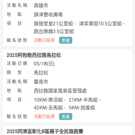
高雄市
旗津豐收廣場
旗鼓堂皇21公里組
津梁鞏固10.5公里組
跑出樂趣3.5公里組
活動已結束
查看
2025阿勃勒西拉雅馬拉松
05/18(日)
馬拉松
臺南市
西拉雅國家風景區管理處
10KM-樂活組
21KM-半馬組
42KM-全馬組
5KM-逍遙組
活動已結束
查看
2025同濟盃彰化B區親子全民路跑賽