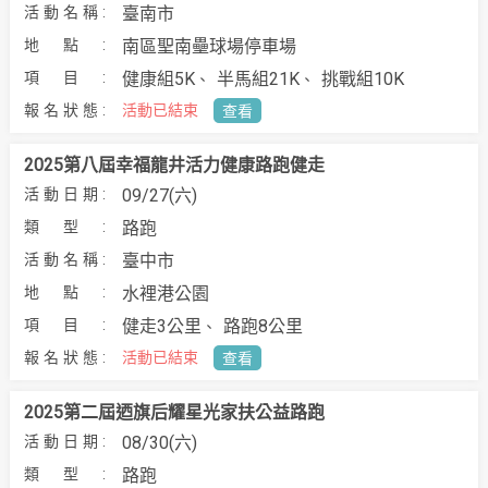
臺南市
南區聖南壘球場停車場
健康組5K
半馬組21K
挑戰組10K
活動已結束
查看
2025第八屆幸福龍井活力健康路跑健走
09/27(六)
路跑
臺中市
水裡港公園
健走3公里
路跑8公里
活動已結束
查看
2025第二屆迺旗后耀星光家扶公益路跑
08/30(六)
路跑