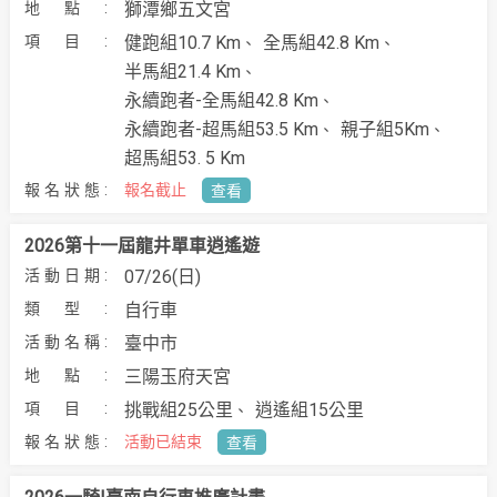
獅潭鄉五文宮
健跑組10.7 Km
全馬組42.8 Km
半馬組21.4 Km
永續跑者-全馬組42.8 Km
永續跑者-超馬組53.5 Km
親子組5Km
超馬組53. 5 Km
報名截止
查看
2026第十一屆龍井單車逍遙遊
07/26(日)
自行車
臺中市
三陽玉府天宮
挑戰組25公里
逍遙組15公里
活動已結束
查看