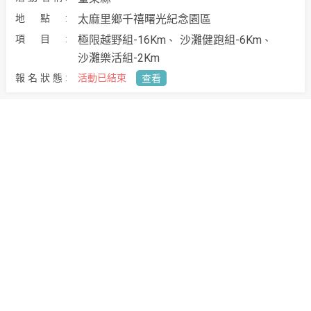
太麻里鄉千禧曙光紀念園區
極限越野組-16Km
沙灘健跑組-6Km
沙灘樂活組-2Km
活動已結束
查看