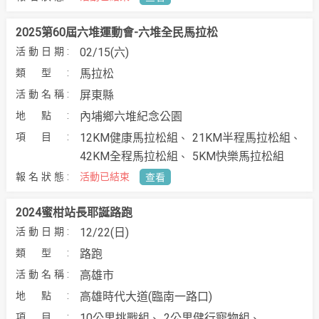
2025第60屆六堆運動會-六堆全民馬拉松
02/15(六)
馬拉松
屏東縣
內埔鄉六堆紀念公園
12KM健康馬拉松組
21KM半程馬拉松組
42KM全程馬拉松組
5KM快樂馬拉松組
活動已結束
查看
2024蜜柑站長耶誕路跑
12/22(日)
路跑
高雄市
高雄時代大道(臨南一路口)
10公里挑戰組
2公里健行寵物組