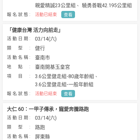
親愛精誠23公里組
驍勇善戰42.195公里組
活動已結束
查看
「健康台灣 活力向前走」
03/14(六)
健行
臺南市
臺南開基玉皇宮
3.6公里健走組-80歲年齡組
3.6公里健走組-一般年齡組
活動已結束
查看
大仁 60：一甲子傳承，寵愛奔騰路跑
03/14(六)
路跑
屏東縣