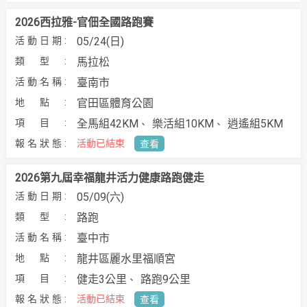
2026西拉雅-官佃全國路跑賽
05/24(日)
馬拉松
臺南市
官田區體育公園
全馬組42KM
樂活組10KM
逍遙組5KM
活動已結束
查看
2026第九屆幸福龍井活力健康路跑健走
05/09(六)
路跑
臺中市
龍井區麗水里福順宮
健走3公里
路跑9公里
活動已結束
查看