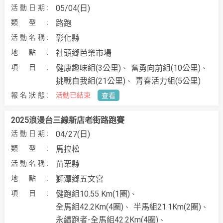
05/04(日)
路跑
彰化縣
社頭鄉芭樂市場
健康趣味組(3公里)
奮勇向前組(10公里)
挑戰自我組(21公里)
青春活力組(5公里)
活動已結束
查看
2025浪漫台三線新店老街路跑賽
04/27(日)
馬拉松
苗栗縣
獅潭鄉五文宮
健跑組10.55 Km(1圈)
全馬組42.2Km(4圈)
半馬組21.1Km(2圈)
永續跑者-全馬組42.2Km(4圈)