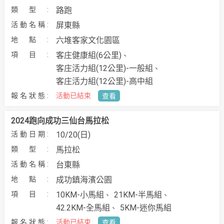
路跑
屏東縣
六堆客家文化園區
客庄健康組(6公里)
客庄活力組(12公里)-一般組
客庄活力組(12公里)-高中組
活動已結束
查看
2024跑向成功三仙台馬拉松
10/20(日)
馬拉松
台東縣
成功鎮海濱公園
10KM-小馬組
21KM-半馬組
42.2KM-全馬組
5KM-迷你馬組
活動已結束
查看