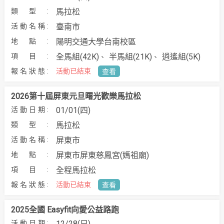
馬拉松
臺南市
陽明交通大學台南校區
全馬組(42K)
半馬組(21K)
逍遙組(5K)
活動已結束
查看
2026第十屆屏東元旦曙光歡樂馬拉松
01/01(四)
馬拉松
屏東市
屏東市屏東慈鳳宮(媽祖廟)
全程馬拉松
活動已結束
查看
2025全國 Easyfit向愛公益路跑
12/28(日)