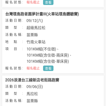
報名截止
查看
台灣環島跑者圓夢計畫Ⅲ(火車站環島體驗賽)
09/12(六)
超級馬拉松
苗栗縣
竹南火車站
101KM組(不住宿)
101KM組(含住宿-兩床房)
101KM組(含住宿-單床房)
報名截止
查看
2026浪漫台三線新店老街路跑賽
09/06(日)
馬拉松
苗栗縣