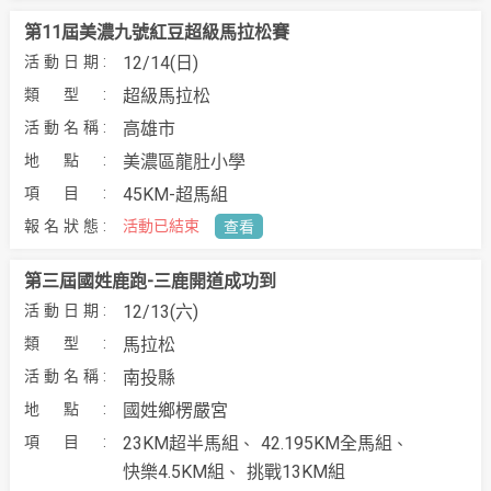
第11屆美濃九號紅豆超級馬拉松賽
12/14(日)
超級馬拉松
高雄市
美濃區龍肚小學
45KM-超馬組
活動已結束
查看
第三屆國姓鹿跑-三鹿開道成功到
12/13(六)
馬拉松
南投縣
國姓鄉楞嚴宮
23KM超半馬組
42.195KM全馬組
快樂4.5KM組
挑戰13KM組