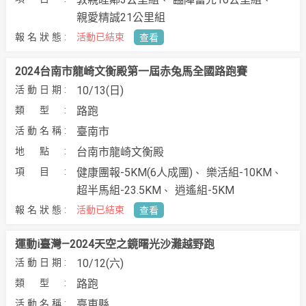
親愛精誠21公里組
活動已結束
查看
2024台南市龍崎文衡殿第一屆赤兔馬全國路跑賽
10/13(日)
路跑
臺南市
台南市龍崎文衡殿
健康團報-5KM(6人成團)
樂活組-10KM
超半馬組-23.5KM
逍遙組-5KM
活動已結束
查看
運動i臺灣—2024天空之鏡曙光沙灘越野跑
10/12(六)
路跑
臺東縣