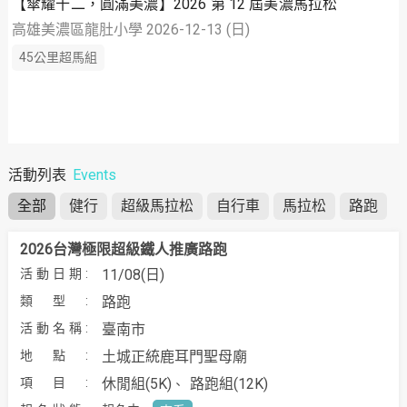
【傘耀十二，圓滿美濃】2026 第 12 屆美濃馬拉松
高雄美濃區龍肚小學 2026-12-13 (日)
45公里超馬組
活動列表
Events
全部
健行
超級馬拉松
自行車
馬拉松
路跑
2026台灣極限超級鐵人推廣路跑
11/08(日)
路跑
臺南市
土城正統鹿耳門聖母廟
休閒組(5K)
路跑組(12K)