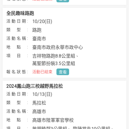
全民趣味路跑
10/20(日)
路跑
臺南市
臺南市政府永華市政中⼼
吉祥物路跑8.8公里組
萬聖節扮裝3.5公里組
活動已結束
查看
2024鳳山跑三校越野馬拉松
10/13(日)
馬拉松
高雄市
高雄市陸軍軍官學校
敦親睦鄰3公里組
臨陣當先10公里組