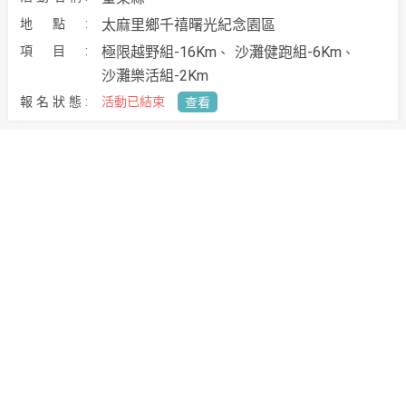
太麻里鄉千禧曙光紀念園區
極限越野組-16Km
沙灘健跑組-6Km
沙灘樂活組-2Km
活動已結束
查看