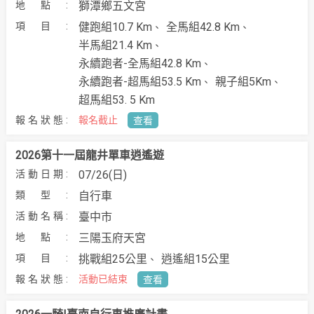
獅潭鄉五文宮
健跑組10.7 Km
全馬組42.8 Km
半馬組21.4 Km
永續跑者-全馬組42.8 Km
永續跑者-超馬組53.5 Km
親子組5Km
超馬組53. 5 Km
報名截止
查看
2026第十一屆龍井單車逍遙遊
07/26(日)
自行車
臺中市
三陽玉府天宮
挑戰組25公里
逍遙組15公里
活動已結束
查看