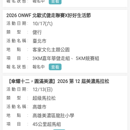
報名中
查看
2026 ONWF 北歐式健走聯賽X好好生活節
10/17(六)
健行
臺北市
客家文化主題公園
3KM嘉年華健走組
5KM競賽組
報名中
查看
【傘耀十二，圓滿美濃】2026 第 12 屆美濃馬拉松
12/13(日)
超級馬拉松
高雄市
高雄美濃區龍肚小學
45公里超馬組