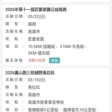
2026年第十一屆匠愛家園公益路跑
03/22(日)
路跑
高雄市
匠愛家園
10.5KM-挑戰組
21KM-半馬組
3KM-健走組
活動已結束
查看
2026鳳山跑三校越野馬拉松
03/15(日)
馬拉松
高雄市
高雄市陸軍軍官學校
敦親睦鄰3公里組
臨陣當先10公里組