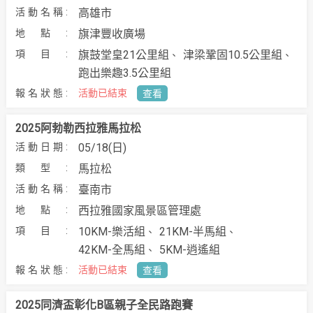
高雄市
旗津豐收廣場
旗鼓堂皇21公里組
津梁鞏固10.5公里組
跑出樂趣3.5公里組
活動已結束
查看
2025阿勃勒西拉雅馬拉松
05/18(日)
馬拉松
臺南市
西拉雅國家風景區管理處
10KM-樂活組
21KM-半馬組
42KM-全馬組
5KM-逍遙組
活動已結束
查看
2025同濟盃彰化B區親子全民路跑賽