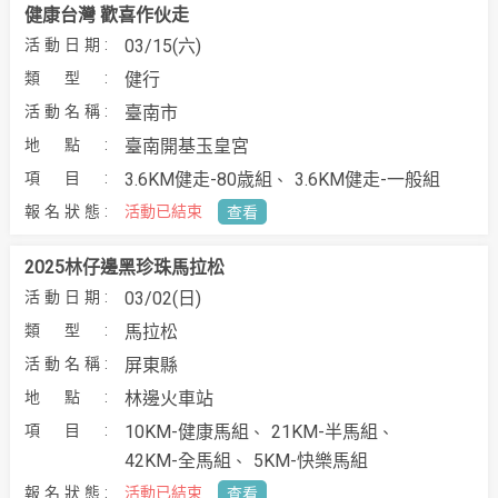
健康台灣 歡喜作伙走
03/15(六)
健行
臺南市
臺南開基玉皇宮
3.6KM健走-80歳組
3.6KM健走-一般組
活動已結束
查看
2025林仔邊黑珍珠馬拉松
03/02(日)
馬拉松
屏東縣
林邊火車站
10KM-健康馬組
21KM-半馬組
42KM-全馬組
5KM-快樂馬組
活動已結束
查看