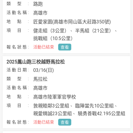
路跑
高雄市
匠愛家園(高雄市岡山區大莊路350號)
健走組（3公里）
半馬組（21公里）
挑戰組（10.5公里）
活動已結束
查看
2025鳳山跑三校越野馬拉松
03/16(日)
馬拉松
高雄市
高雄市陸軍軍官學校
敦親睦鄰3公里組
臨陣當先10公里組
親愛精誠23公里組
驍勇善戰42.195公里組
活動已結束
查看