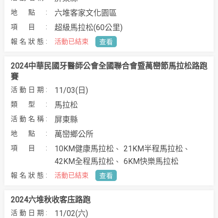
六堆客家文化園區
超級馬拉松(60公里)
活動已結束
查看
2024中華民國牙醫師公會全國聯合會暨萬巒節馬拉松路跑
賽
11/03(日)
馬拉松
屏東縣
萬巒鄉公所
10KM健康馬拉松
21KM半程馬拉松
42KM全程馬拉松
6KM快樂馬拉松
活動已結束
查看
2024六堆秋收客庒路跑
11/02(六)