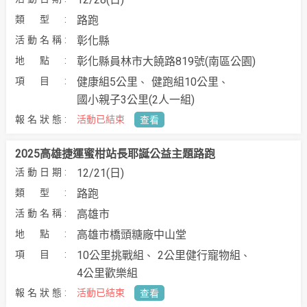
路跑
彰化縣
彰化縣員林市大饒路819號(南區公園)
健康組5公里
健跑組10公里
國小親子3公里(2人一組)
活動已結束
查看
2025高雄捷運蜜柑站長耶誕公益主題路跑
12/21(日)
路跑
高雄市
高雄市橋頭糖廠中山堂
10公里挑戰組
2公里健行寵物組
4公里歡樂組
活動已結束
查看