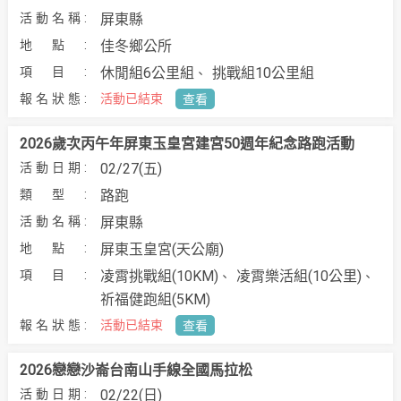
屏東縣
佳冬鄉公所
休閒組6公里組
挑戰組10公里組
活動已結束
查看
2026歲次丙午年屏東玉皇宮建宮50週年紀念路跑活動
02/27(五)
路跑
屏東縣
屏東玉皇宮(天公廟)
凌霄挑戰組(10KM)
凌霄樂活組(10公里)
祈福健跑組(5KM)
活動已結束
查看
2026戀戀沙崙台南山手線全國馬拉松
02/22(日)