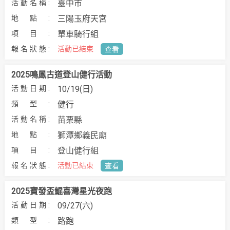
臺中市
三陽玉府天宮
單車騎行組
活動已結束
查看
2025鳴鳳古道登山健行活動
10/19(日)
健行
苗栗縣
獅潭鄉義民廟
登山健行組
活動已結束
查看
2025寶發盃鯤喜灣星光夜跑
09/27(六)
路跑