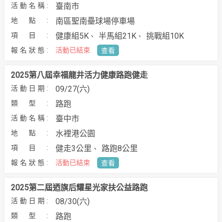
臺南市
南區聖南壘球場停車場
健康組5K
半馬組21K
挑戰組10K
活動已結束
查看
2025第八屆幸福龍井活力健康路跑健走
09/27(六)
路跑
臺中市
水裡港公園
健走3公里
路跑8公里
活動已結束
查看
2025第二屆迺旗后耀星光家扶公益路跑
08/30(六)
路跑