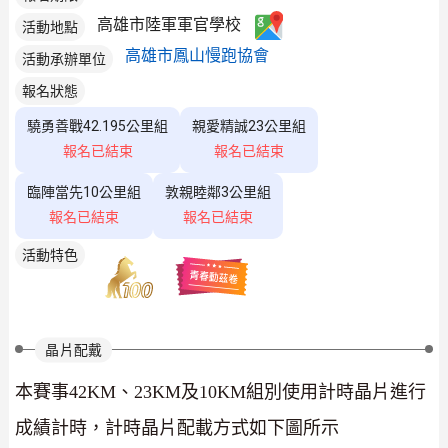
高雄市陸軍軍官學校
活動地點
高雄市鳳山慢跑協會
活動承辦單位
報名狀態
驍勇善戰42.195公里組
親愛精誠23公里組
報名已結束
報名已結束
臨陣當先10公里組
敦親睦鄰3公里組
報名已結束
報名已結束
活動特色
晶片配戴
本賽事42KM、23KM及10KM組別使用計時晶片進行
成績計時，計時晶片配載方式如下圖所示