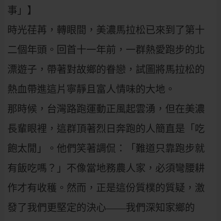
事」】
時光荏苒，轉眼間，美濃馬拉松已來到了第十
二個年頭。回首十一年前，一群熱愛跑步的北
漂遊子，帶著對故鄉的眷戀，試圖將馬拉松的
熱血帶進這片寧靜且富人情味的大地。
那時候，台灣路跑運動正風起雲湧，但在美濃
長輩眼裡，這群頂著烈日奔跑的人簡直是「吃
飽太閒」。他們笑著調侃：「難道只靠跑步就
有飯吃嗎？」不像當地務農人家，必須彎腰耕
作才有收穫。然而，正是這份質樸的質疑，激
發了我們更堅定的決心——我們深知家鄉的