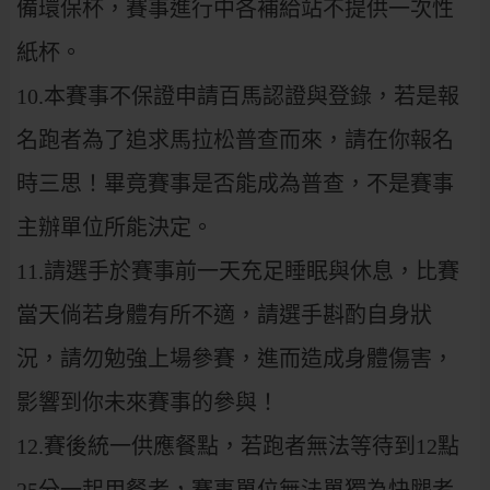
備環保杯，賽事進行中各補給站不提供一次性
紙杯。
10.本賽事不保證申請百馬認證與登錄，若是報
名跑者為了追求馬拉松普查而來，請在你報名
時三思！畢竟賽事是否能成為普查，不是賽事
主辦單位所能決定。
11.請選手於賽事前一天充足睡眠與休息，比賽
當天倘若身體有所不適，請選手斟酌自身狀
況，請勿勉強上場參賽，進而造成身體傷害，
影響到你未來賽事的參與！
12.賽後統一供應餐點，若跑者無法等待到12點