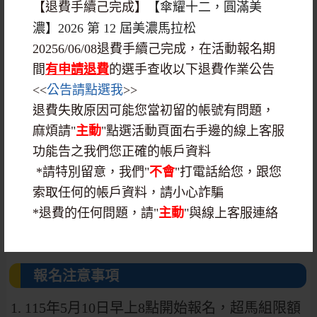
【退費手續己完成】
【傘耀十二，圓滿美
十全街37-3號文耀家鹹稀飯或客家米苔目
濃】2026 第 12 屆美濃馬拉松
第七站：26.5三聖宮
20256/06/08退費手續己完成，在活動報名期
第七之一臨時站
間
有申請退費
的選手查收以下退費作業公告
<<
公告請點選我
>>
春榮家門口臨時水站及紅豆湯
退費失敗原因可能您當初留的帳號有問題，
第八站：31km台28線45公里出土地公
麻煩請"
主動
"點選活動頁面右手邊的線上客服
功能告之我們您正確的帳戶資料
第九站：34km苗圃涼亭
*請特別留意，我們"
不會
"打電話給您，跟您
第十站：37km 苗圃涼亭
索取任何的帳戶資料，請小心詐騙
第十一站40km法師宮
*退費的任何問題，請"
主動
"與線上客服連絡
第十二站43.4 km石頭土地公
報名注意事項
1. 115年5月10日早上8點開始報名，超馬組限額