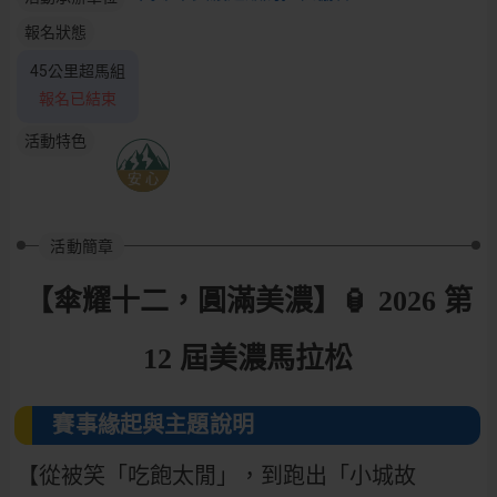
報名狀態
45公里超馬組
報名已結束
活動特色
活動簡章
【傘耀十二，圓滿美濃】🏮 2026 第
12 屆美濃馬拉松
賽事緣起與主題說明
【從被笑「吃飽太閒」，到跑出「小城故