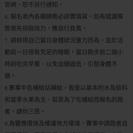
官網，恕不另行通知。
6. 報名表內各欄請務必詳實填寫，如有錯漏導
致喪失保險效力，應自行負責。
7. 請檢視自己當日身體狀況量力而為，並於活
動前一日保有充足的睡眠，當日跑步前二個小
時前吃完早餐，以免血糖過低，引發身體不
適。
8.賽事中各補給站補給，皆是以基本的水及飲料
和當季水果為主，若是為了吃補給而報名的跑
者，請你三思。
9.為響應環保及維護地方環境，賽事中請跑者自