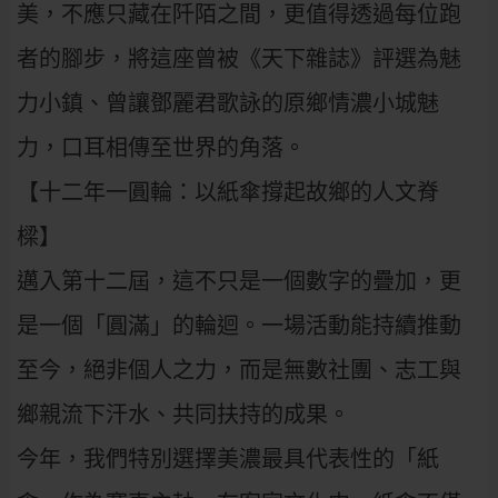
美，不應只藏在阡陌之間，更值得透過每位跑
者的腳步，將這座曾被《天下雜誌》評選為魅
力小鎮、曾讓鄧麗君歌詠的原鄉情濃小城魅
力，口耳相傳至世界的角落。
​【十二年一圓輪：以紙傘撐起故鄉的人文脊
樑】
邁入第十二屆，這不只是一個數字的疊加，更
是一個「圓滿」的輪迴。一場活動能持續推動
至今，絕非個人之力，而是無數社團、志工與
鄉親流下汗水、共同扶持的成果。
今年，我們特別選擇美濃最具代表性的「紙