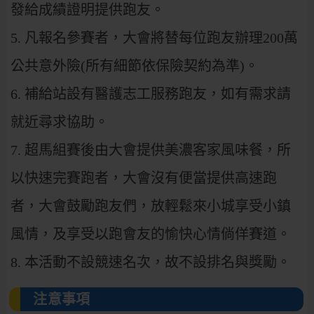
發給成績證明提供跑友。
5. 凡報名參賽者，大會將替每位跑友辦理200萬
公共意外險(所有細節依保險契約為準)。
6. 補給站設有醫護志工服務跑友，如有需求請
就近尋求協助。
7. 超馬組賽後由大會提供美濃客家風味餐，所
以快速完賽跑者，大會沒有便當提供高速跑
者，大會鼓勵跑友們，放輕鬆來小城享受小鎮
風情，及享受以跑會友的愉快心情倘佯賽道。
8. 本活動不設競速名次，故不設排名與獎勵。
注意事項