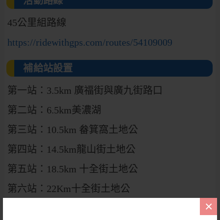
活動路線
45公里組路線
https://ridewithgps.com/routes/54109009
補給站設置
第一站：3.5km 廣福街與廣九街路口
第二站：6.5km美濃湖
第三站：10.5km 畚箕窩土地公
第四站：14.5km龍山街土地公
第五站：18.5km 十全街土地公
第六站：22Km十全街土地公
×
第六之一臨時水站