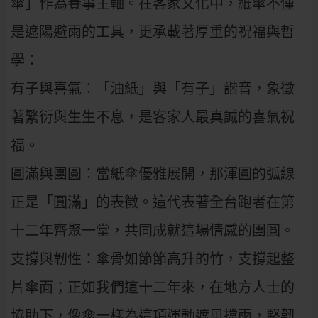
傘」作為賽事主軸。在客家文化中，紙傘不僅
是遮陽避雨的工具，更承載著厚重的祝福與哲
學：
有子與喜氣：「油紙」與「有子」諧音，象徵
著繁衍與生生不息，是客家人最真誠的喜氣祝
福。
圓滿與團圓：當紙傘優雅展開，那渾圓的弧線
正是「圓滿」的表徵。這代表著全台跑者在第
十二年齊聚一堂，共同成就這場情感的團圓。
支撐與韌性：傘骨如節節高升的竹，支撐起整
片傘面；正如我們這十二年來，在地方人士的
協助下，像傘一樣為這項運動遮風擋雨，堅韌