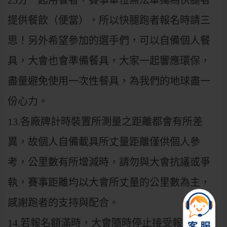
25分一起用餐者，賽事單位無法單獨為快腿者
提供餐飲（便當），所以快腿跑者報名時請三
思！另外希望參加的選手們，可以自備個人餐
具，大會也會準備餐具，大家一起響應環保，
盡量避免使用一次性餐具，為我們的地球盡一
份心力。
13.各廠牌計時裝置所測量之距離都會有所差
異，故個人自備載具所丈量距離僅供個人參
考，公里數有所增減時，請勿與大會抗議或爭
執，賽事距離均以大會所丈量的公里數為主，
感謝跑者的支持與配合。
14.若報名額滿時，大會隨時停止接受報名。