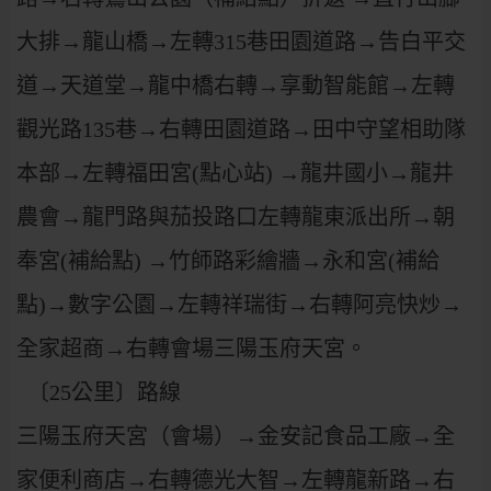
大排→龍山橋→左轉315巷田園道路→告白平交
道→天道堂→龍中橋右轉→享動智能館→左轉
觀光路135巷→右轉田園道路→田中守望相助隊
本部→左轉福田宮(點心站) →龍井國小→龍井
農會→龍門路與茄投路口左轉龍東派出所→朝
奉宮(補給點) →竹師路彩繪牆→永和宮(補給
點)→數字公園→左轉祥瑞街→右轉阿亮快炒→
全家超商→右轉會場三陽玉府天宮。
〔25公里〕路線
三陽玉府天宮（會場）→金安記食品工廠→全
家便利商店→右轉德光大智→左轉龍新路→右