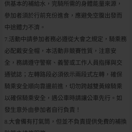
供基本的補給水，完騎所需的身體能量來源，
參加者須於行前充份進食，應避免空腹出發而
中途體力不濟。
7.活動中請參加者務必遵從大會之規定，騎乘務
必配戴安全帽，本活動非競賽性質，注意安
全，務請遵守警察、義警或工作人員指揮與交
通號誌；左轉路段必須依示兩段式左轉，確保
騎乘安全順向靠邊前進，切勿跨越雙黃線騎乘
以確保騎乘安全，遇公車時請讓公車先行。如
發生意外由參加者自行負責！
8.大會備有打氣筒，但並不負責提供免費的補換