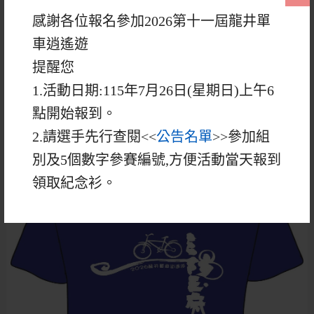
開幕式、摸彩「50吋電視.家電
09：
感謝各位報名參加2026第十一屆龍井單
用品.3C用品」等等豐富大獎等
30~10：30
車逍遙遊
你拿
提醒您
1.活動日期:115年7月26日(星期日)上午6
活動贈品
點開始報到。
2.請選手先行查閱<<
公告名單
>>參加組
紀念衫
別及5個數字參賽編號,方便活動當天報到
領取紀念衫。