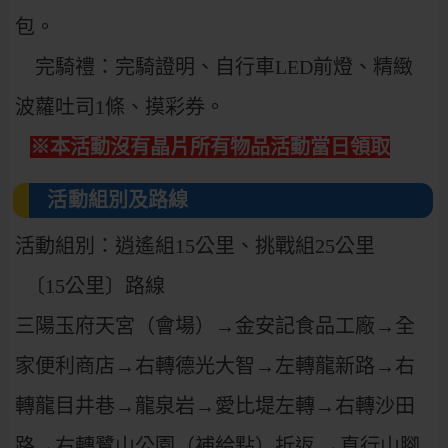
包。
完騎禮：完騎證明、自行車LED前燈、精緻
波蘿吐司1條、摸彩券。
※本活動沒有晶片所有物品活動當日領取
活動組別及路線
活動組別：逍遙組15公里、挑戰組25公里
〔15公里〕路線
三陽玉府天宮（會場）→金安記食品工廠→全
家便利商店→右轉德光大智→左轉龍新路→右
轉龍目井巷→龍泉岩→愛比堤左轉→右轉沙田
路→右轉鷺山公園（補給點）折返 →直行山腳