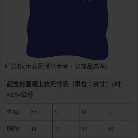
紀念衫(示意圖僅供參考，以實品為準)
紀念衫圓領上衣尺寸表（單位：英寸）1
吋
=2.54
公分
型號
XS
S
M
L
胸圍
34
37
39
41