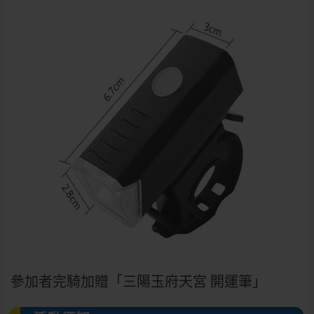
參加者完騎加贈「三陽玉府天宮 開運筆」