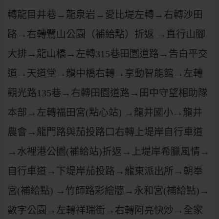
轉龍目井巷→龍泉岩→愛比堤左轉→右轉沙田
路→右轉鷺山公園（補給點）折返 →直行山腳
大排→龍山橋→左轉315巷田園道路→告白平交
道→天道堂→龍中橋右轉→享動智能館→左轉
觀光路135巷→右轉田園道路→田中守望相助隊
本部→左轉福田宮(點心站) →龍井國小→龍井
農會→龍門路與茄投路口右轉上堤岸自行車道
→水裡港公園(補給站)折返→上堤岸希臘風情→
自行車道→下堤岸茄投路→龍東派出所→朝奉
宮(補給點) →竹師路彩繪牆→永和宮(補給點)→
數字公園→左轉祥瑞街→右轉阿亮快炒→全家