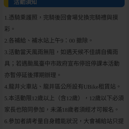
活動須知
1.憑騎乘護照，完騎後回會場兌換完騎禮與摸
彩。
2.各補給、補水站上午9：00 撤除。
3.活動當天風雨無阻，如遇天候不佳請自備雨
具；若遇颱風臺中市政府宣布停班停課本活動
亦暫停延後擇期辦理。
4.龍井火車站、龍井區公所設有UBike租賃站。
5.本活動限12歲以上（含12歲），12歲以下必須
家長也陪同參加，未滿18歲者須經才可報名。
6.參加者請考量自身體能狀況，大會補給站只提