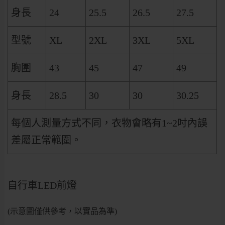
身長
24
25.5
26.5
27.5
型號
XL
2XL
3XL
5XL
胸圍
43
45
47
49
身長
28.5
30
30
30.25
每個人測量方式不同，衣物會略有1~2吋內誤
差屬正常範圍。
自行車LED前燈
(示意圖僅供參考，以實品為準)