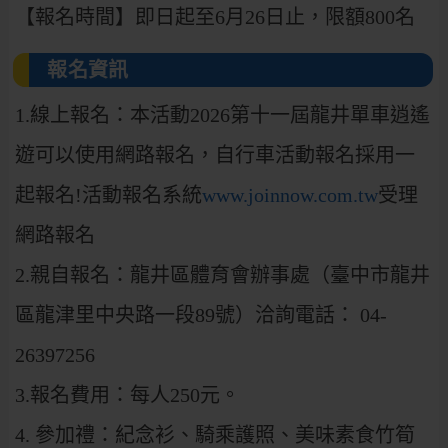
【報名時間】即日起至6月26日止，限額800名
報名資訊
1.線上報名：本活動2026第十一屆龍井單車逍遙
遊可以使用網路報名，
自行車活動報名採用一
起報名!活動報名系統
www.joinnow.com.tw
受理
網路報名
2.親自報名：龍井區體育會辦事處（臺中市龍井
區龍津里中央路一段89號）洽詢電話： 04-
26397256
3.報名費用：每人250元。
4. 參加禮：紀念衫、騎乘護照、美味素食竹筍