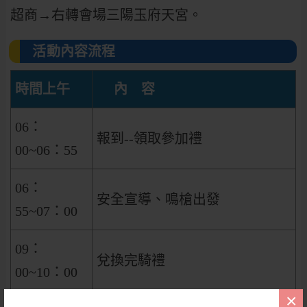
超商→右轉會場三陽玉府天宮。
活動內容流程
時間上午
內 容
06：
報到--領取參加禮
00~06：55
06：
安全宣導、鳴槍出發
55~07：00
09：
兌換完騎禮
00~10：00
×