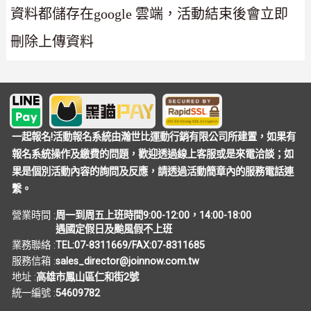
資料都儲存在google 雲端，活動結束後會立即
刪除上傳資料
一起報名!活動報名系統由瀚世比運動行銷有限公司所建置，如果有
報名系統操作及繳費的問題，歡迎透過線上客服或是來電洽談；如
果是個別活動內容的詢問及反應，請透過活動簡章內的服務電話連
繫。
營業時間 :
周一到周五上班時間9:00-12:00，14:00-18:00
遇國定假日及颱風假不上班
業務聯絡 :
TEL:07-8311669/FAX:07-8311685
服務信箱 :
sales_director@joinnow.com.tw
地址 :
高雄市鳳山區仁和街2號
統一編號 :
54609782