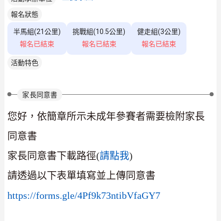
報名狀態
半馬組(21公里)
挑戰組(10.5公里)
健走組(3公里)
報名已結束
報名已結束
報名已結束
活動特色
家長同意書
您好，依簡章所示未成年參賽者需要檢附家長
同意書
家長同意書下載路徑
(
請點我
)
請透過以下表單填寫並上傳同意書
https://forms.gle/4Pf9k73ntibVfaGY7