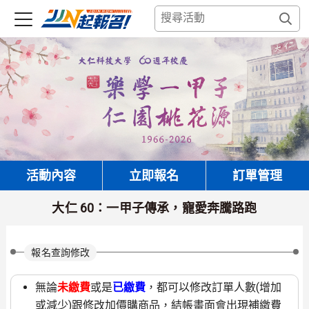
活動內容
立即報名
訂單管理
大仁 60：一甲子傳承，寵愛奔騰路跑
報名查詢修改
無論
未繳費
或是
已繳費
，都可以修改訂單人數(增加
或減少)跟修改加價購商品，結帳畫面會出現補繳費