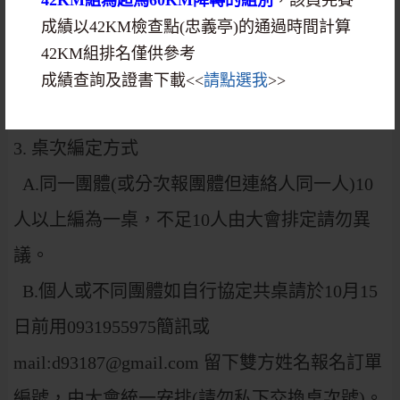
加購者如非選手另提供晚宴識別證。
成績以42KM檢查點(忠義亭)的通過時間計算
2. 每桌10人大會為公平起見，1人1位(憑選手號
42KM組排名僅供參考
碼布或加購證明)，除非有加價購眷屬入宴資
成績查詢及證書下載<<
請點選我
>>
格，否則恕
無免費攜眷(幼)及加椅服務。
3. 桌次編定方式
A.同一團體(或分次報團體但連絡人同一人)10
人以上編為一桌，不足10人由大會排定請勿異
議。
B.個人或不同團體如自行協定共桌請於10月15
日前用0931955975簡訊或
mail:d93187@gmail.com 留下雙方姓名報名訂單
編號，由大會統一安排(請勿私下交換桌次號)。