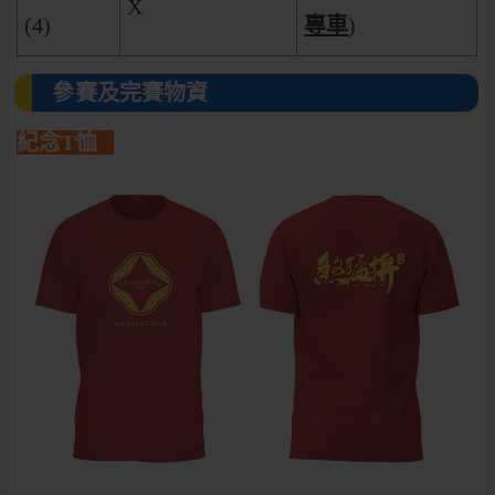
X
(4)
專車
)
參賽及完賽物資
紀念T恤