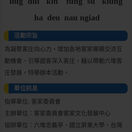
liugˋ duiˊ kin fungˊ suˊ kiung
ha deu nau ngiad
活動宗旨
為凝聚客庄向心力、增加各地客家鄉親交流互
動機會、引導遊客深入客庄，藉以帶動六堆客
庄發展，特舉辦本活動。
單位訊息
指導單位: 客家委員會
主辦單位：客家委員會客家文化發展中心
協辦單位：六堆忠義亭、國立屏東大學、台灣