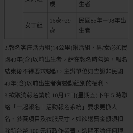
歲
生者
16歲~29
民國85年－98年出
女丁組
歲
生者
2.報名客庄活力組(14公里)樂活組，男/女必須民
國49年(含)以前出生者，請在報名時勾選，報名
結束後不得要求變動，主辦單位如查證非民國
49年(含)以前出生者有變動組別的權利。
3.欲取消報名請於 10月17日(星期五)下午 5 時聯
絡「一起報名！活動報名系統」要求更換人
名、參賽項目及衣服尺寸。如欲退費金額須扣
除新台幣 100 元行政作業費，逾期不論任何理