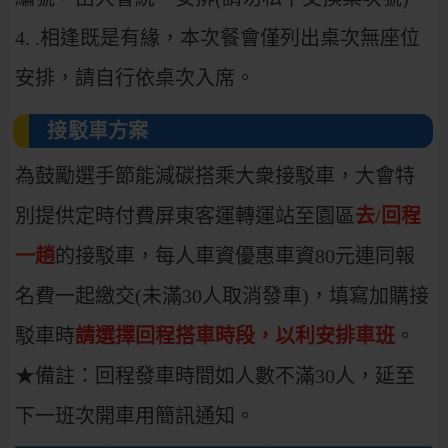
4. .相逢既是有緣，本次餐會僅列出桌次無座位
安排，請自行依桌次入席。
接駁車方案
為鼓勵選手節能減碳搭乘大衆接駁車，大會特
別提供定時付費屏東客運轉運站至園區
去/回程
一趟
的接駁車，每人車資優惠車資80元連同報
名費一起繳交(未滿30人取消發車)，填寫加購接
駁車時
請選擇回程搭車時段，以利安排車班
。
★備註：回程發車時間如人數不滿30人，延至
下一班次開車用簡訊通知。