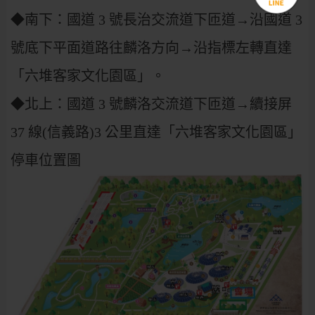
◆南下：國道 3 號長治交流道下匝道→沿國道 3
號底下平面道路往麟洛方向→沿指標左轉直達
「六堆客家文化園區」。
◆北上：國道 3 號麟洛交流道下匝道→續接屏
37 線(信義路)3 公里直達「六堆客家文化園區」
停車位置圖