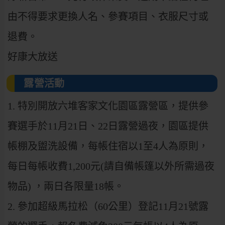
由不得要求更換人名、參賽項目、衣服尺寸或
退費。
好康大放送
露營活動
1.
特別開放六堆客家文化園區露營區，提供參
賽選手於11月21日、22日露營過夜，園區提供
帳棚及盥洗設備，每帳住宿以1至4人為原則，
每日每帳收費1,200元(請自備帳篷以外所需過夜
物品) ，兩日各限量18帳。
2.
參加超級馬拉松（60公里）登記11月21號露