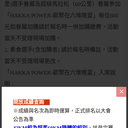
里)選手眷屬及超級馬拉松（60公里）眷屬參加
「HAKKA POWER-歡聚在六堆晚宴」每位600
元如眷屬加購請於報名時一併加購繳費，活動
當天不受理現場加購。
2. 素食選手(含加購者) 請於報名時備註，活動
當天不受理現場更改。
「HAKKA POWER-歡聚在六堆晚宴」入席說
明：
×
1. 參加晚宴來賓於114年11月22日晚上17:30時
開放成績查詢
起，憑選手號碼布上列印桌號入席(恕無法更動
※成績與名次為即時運算，正式排名以大會
桌次) ，並於晚上18:00分準時開席逾時不候，
公告為準
42KM組為超馬60KM降轉的組別
，該員完賽