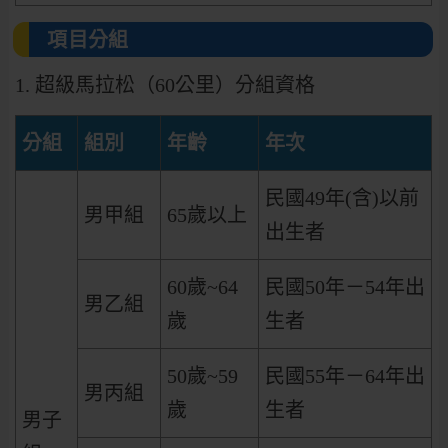
項目分組
1. 超級馬拉松（60公里）分組資格
分組
組別
年齡
年次
民國49年(含)以前
男甲組
65歲以上
出生者
60歲~64
民國50年－54年出
男乙組
歲
生者
50歲~59
民國55年－64年出
男丙組
歲
生者
男子