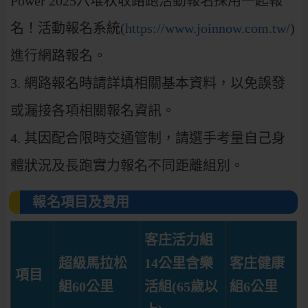
Power 2025六堆秋收路跑活動報名採用一起報
名！活動報名系統(
https://www.joinnow.com.tw/
)
進行網路報名。
3. 網路報名時請詳填相關基本資料，以免誤發
或漏接各項相關報名資訊。
4. 其因配合限時交通管制，請選手考量自己身
體狀況及長跑實力報名不同距離組別。
報名項目及費用
客庄活力組
超級馬拉松
14公里含樂
客庄健康
項目
組60公里
活組(65歲以
組6公里