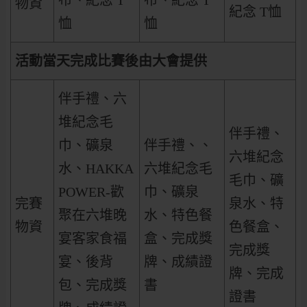
布、紀念 T
布、紀念 T
物資
紀念 T恤
恤
恤
活動當天完成比賽後由大會提供
伴手禮、
六
堆紀念毛
伴手禮、
巾、
礦泉
伴手禮、、
六堆紀念
水、HAKKA
六堆紀念毛
毛巾、
礦
POWER-歡
巾、
礦泉
完賽
泉水、特
聚在六堆晚
水、特色餐
物資
色餐盒、
宴客家食福
盒、完成獎
完成獎
宴、後背
牌、成績證
牌、完成
包、完成獎
書
證書