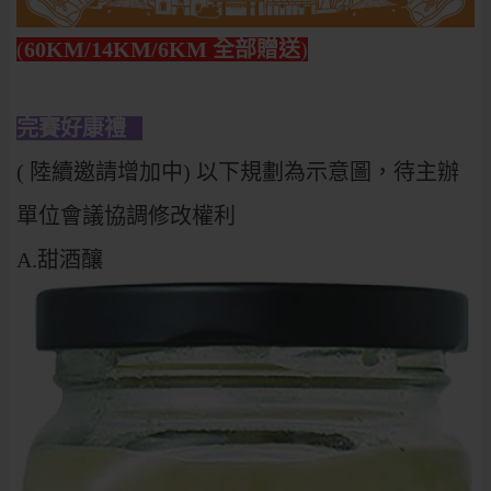
(
60KM/14KM/6KM 全部贈送
)
完賽好康禮
( 陸續邀請增加中) 以下規劃為示意圖，待主辦
單位會議協調修改權利
A.甜酒釀