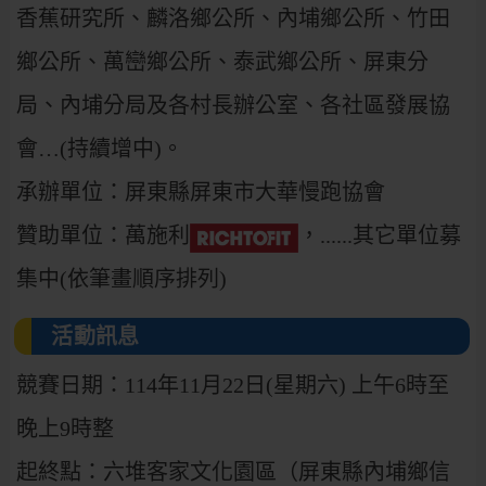
香蕉研究所、麟洛鄉公所、內埔鄉公所、竹田
鄉公所、萬巒鄉公所、泰武鄉公所、屏東分
局、內埔分局及各村長辦公室、各社區發展協
會…(持續增中)。
承辦單位：屏東縣屏東市大華慢跑協會
贊助單位：萬施利
，......其它單位募
集中(依筆畫順序排列)
活動訊息
競賽日期：114年11月22日(星期六) 上午6時至
晚上9時整
起終點：六堆客家文化園區（屏東縣內埔鄉信