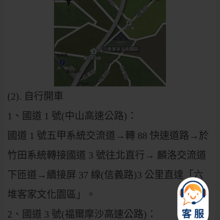
(2). 自行開車
1、國道 1 號(中山高速公路)：
國道 1 號五甲系統交流道→轉 88 快速道路→於
竹田系統轉接國道 3 號往北直行→ 麟洛交流道
下匝道→續接屏 37 線(信義路)3 公里直達「六
堆客家文化園區」。
2、國道 3 號(福爾摩沙高速公路)：