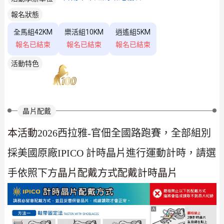
報名狀態
全馬組42KM
樂活組10KM
逍遙組5KM
報名已結束
報名已結束
報名已結束
活動特色
晶片配戴
本活動
2026西拉雅-官佃全國路跑賽，
全部組別
採美國原廠IPICO 計時晶片進行運動計時，請選
手依照下方
晶片配戴方式配戴計時晶片