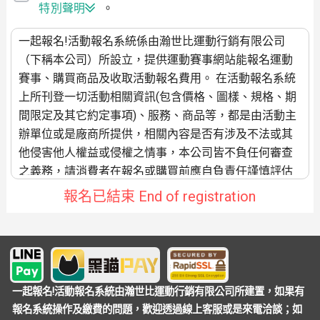
特別聲明
。
一起報名!活動報名系統係由瀚世比運動行銷有限公司
（下稱本公司）所設立，提供運動賽事網站能報名運動
賽事、購買商品及收取活動報名費用。 在活動報名系統
上所刊登一切活動相關資訊(包含價格、圖樣、規格、期
間限定及其它約定事項)、服務、商品等，都是由活動主
辦單位或是廠商所提供，相關內容是否有涉及不法或其
他侵害他人權益或侵權之情事，本公司皆不負任何審查
之義務，請消費者在報名或購買前應自負責任謹慎評估
要不要參加。 若消費者與廠商間就有關款項、商品品質
報名已結束 End of registration
(規格、圖樣)、活動舉辦相關事宜、商品運送、發票開立
等契約義務之履行發生爭議，應由雙方當事人自行處
理，本公司不負任何保證及瑕疵擔保責任。 承上所示，
消費者的訂單(活動報名或是購買商品)送出成立後，繳費
通知單即會產生「系統處理費」費用，當消費者完成此
一起報名!活動報名系統由瀚世比運動行銷有限公司所建置，如果有
筆訂單繳費後，視同消費者認可收取「系統處理費」的
報名系統操作及繳費的問題，歡迎透過線上客服或是來電洽談；如
規定。繳費完成到系統完成對帳/造冊，即視為本公司成