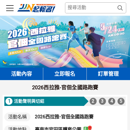
活動內容
立即報名
訂單管理
2026西拉雅-官佃全國路跑賽
1
2
3
4
5
活動聲明與切結
活動名稱
2026西拉雅-官佃全國路跑賽
臺南市官田區體育公園
活動地點