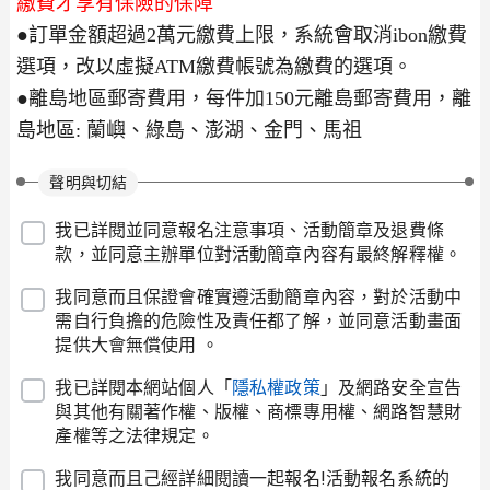
繳費才享有保險的保障
●
訂單金額超過2萬元繳費上限，系統會取消ibon繳費
選項，改以虛擬ATM繳費帳號為繳費的選項。
●離島地區郵寄費用，每件加150元離島郵寄費用，離
島地區: 蘭嶼、綠島、澎湖、金門、馬祖
聲明與切結
我已詳閱並同意報名注意事項、活動簡章及退費條
款，並同意主辦單位對活動簡章內容有最終解釋權。
我同意而且保證會確實遵活動簡章內容，對於活動中
需自行負擔的危險性及責任都了解，並同意活動畫面
提供大會無償使用 。
我已詳閱本網站個人「
隱私權政策
」及網路安全宣告
與其他有關著作權、版權、商標專用權、網路智慧財
產權等之法律規定。
我同意而且己經詳細閱讀一起報名!活動報名系統的