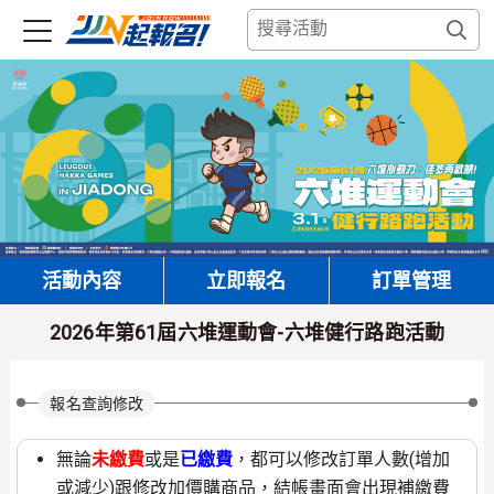
活動內容
立即報名
訂單管理
2026年第61屆六堆運動會-六堆健行路跑活動
報名查詢修改
無論
未繳費
或是
已繳費
，都可以修改訂單人數(增加
或減少)跟修改加價購商品，結帳畫面會出現補繳費