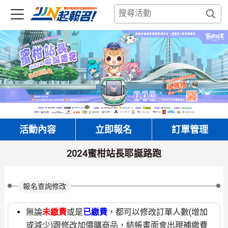
活動內容
立即報名
訂單管理
2024蜜柑站長耶誕路跑
報名查詢修改
無論
未繳費
或是
已繳費
，都可以修改訂單人數(增加
或減少)跟修改加價購商品，結帳畫面會出現補繳費