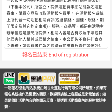
一起報名!活動報名系統係由瀚世比運動行銷有限公司
（下稱本公司）所設立，提供運動賽事網站能報名運動
賽事、購買商品及收取活動報名費用。 在活動報名系統
上所刊登一切活動相關資訊(包含價格、圖樣、規格、期
間限定及其它約定事項)、服務、商品等，都是由活動主
辦單位或是廠商所提供，相關內容是否有涉及不法或其
他侵害他人權益或侵權之情事，本公司皆不負任何審查
之義務，請消費者在報名或購買前應自負責任謹慎評估
要不要參加。 若消費者與廠商間就有關款項、商品品質
報名已結束 End of registration
(規格、圖樣)、活動舉辦相關事宜、商品運送、發票開立
等契約義務之履行發生爭議，應由雙方當事人自行處
理，本公司不負任何保證及瑕疵擔保責任。 承上所示，
消費者的訂單(活動報名或是購買商品)送出成立後，繳費
通知單即會產生「系統處理費」費用，當消費者完成此
一起報名!活動報名系統由瀚世比運動行銷有限公司所建置，如果有
筆訂單繳費後，視同消費者認可收取「系統處理費」的
報名系統操作及繳費的問題，歡迎透過線上客服或是來電洽談；如
規定。繳費完成到系統完成對帳/造冊，即視為本公司成
果是個別活動內容的詢問及反應，請透過活動簡章內的服務電話連
功完成本次交易服務，所以如遇到活動或是商品退費，
繫。
此筆訂單的系統處理費，本公司恕不退還，己開立的系