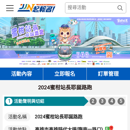
活動內容
立即報名
訂單管理
2024蜜柑站長耶誕路跑
1
2
3
4
5
活動聲明與切結
活動名稱
2024蜜柑站長耶誕路跑
高雄市高雄時代大道(臨南一路口)
活動地點