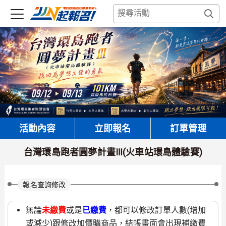
活動內容
立即報名
訂單管理
台灣環島跑者圓夢計畫Ⅲ(火車站環島體驗賽)
報名查詢修改
無論
未繳費
或是
已繳費
，都可以修改訂單人數(增加
或減少)跟修改加價購商品，結帳畫面會出現補繳費