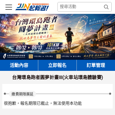
活動內容
立即報名
訂單管理
台灣環島跑者圓夢計畫Ⅲ(火車站環島體驗賽)
繳費期限展延
很抱歉，報名期限已截止，無法使用本功能