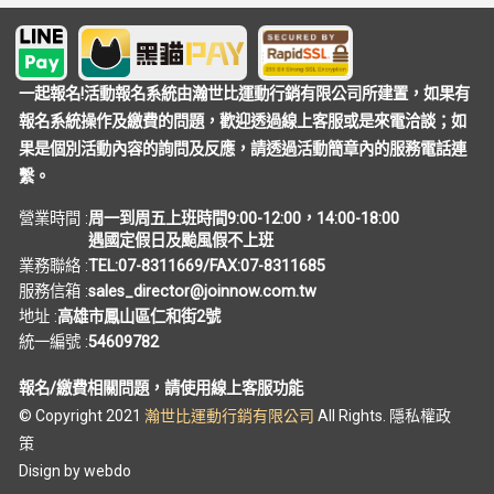
一起報名!活動報名系統由瀚世比運動行銷有限公司所建置，如果有
報名系統操作及繳費的問題，歡迎透過線上客服或是來電洽談；如
果是個別活動內容的詢問及反應，請透過活動簡章內的服務電話連
繫。
營業時間 :
周一到周五上班時間9:00-12:00，14:00-18:00
遇國定假日及颱風假不上班
業務聯絡 :
TEL:07-8311669/FAX:07-8311685
服務信箱 :
sales_director@joinnow.com.tw
地址 :
高雄市鳳山區仁和街2號
統一編號 :
54609782
報名/繳費相關問題，請使用線上客服功能
© Copyright 2021
瀚世比運動行銷有限公司
All Rights.
隱私權政
策
Disign by
webdo